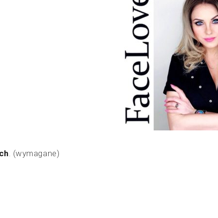
ych
. (wymagane)