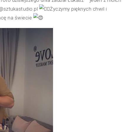
foto dzisiejszego dnia zadbał Łukasz – jeden z moich
 @sztukastudio.pl
Życzymy pięknych chwil i
acę na świecie