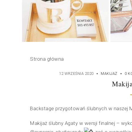
Strona główna
·
·
12 WRZEŚNIA 2020
MAKIJAŻ
0 K
Makija
Backstage przygotowań ślubnych w naszej
Makijaż ślubny Agaty w wersji finalnej – wyk