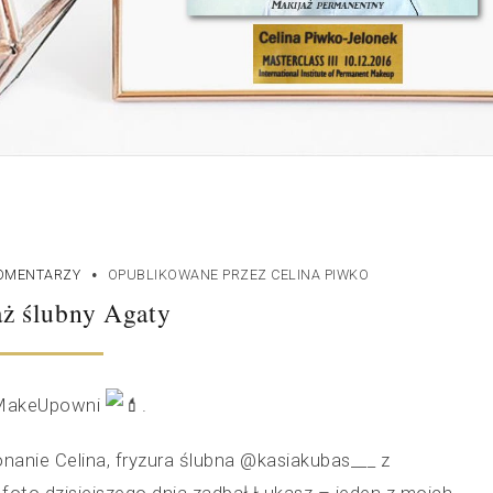
·
OMENTARZY
OPUBLIKOWANE PRZEZ
CELINA PIWKO
ż ślubny Agaty
 MakeUpowni
.
onanie Celina, fryzura ślubna @kasiakubas___ z