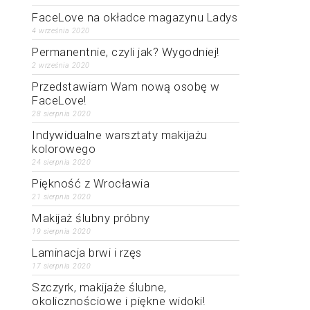
FaceLove na okładce magazynu Ladys
4 września 2020
Permanentnie, czyli jak? Wygodniej!
2 września 2020
Przedstawiam Wam nową osobę w
FaceLove!
28 sierpnia 2020
Indywidualne warsztaty makijażu
kolorowego
24 sierpnia 2020
Piękność z Wrocławia
21 sierpnia 2020
Makijaż ślubny próbny
19 sierpnia 2020
Laminacja brwi i rzęs
17 sierpnia 2020
Szczyrk, makijaże ślubne,
okolicznościowe i piękne widoki!