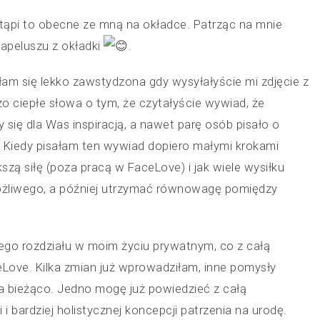
ąpi to obecne ze mną na okładce. Patrząc na mnie
kapeluszu z okładki
.
am się lekko zawstydzona gdy wysyłałyście mi zdjęcie z
o ciepłe słowa o tym, że czytałyście wywiad, że
 się dla Was inspiracją, a nawet parę osób pisało o
. Kiedy pisałam ten wywiad dopiero małymi krokami
zą siłę (poza pracą w FaceLove) i jak wiele wysiłku
ożliwego, a później utrzymać równowagę pomiędzy
go rozdziału w moim życiu prywatnym, co z całą
eLove. Kilka zmian już wprowadziłam, inne pomysły
na bieżąco. Jedno mogę już powiedzieć z całą
i bardziej holistycznej koncepcji patrzenia na urodę.