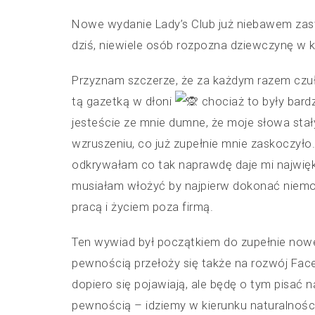
Nowe wydanie Lady’s Club już niebawem zast
dziś, niewiele osób rozpozna dziewczynę w 
Przyznam szczerze, że za każdym razem czuł
tą gazetką w dłoni
chociaż to były bardz
jesteście ze mnie dumne, że moje słowa stały
wzruszeniu, co już zupełnie mnie zaskoczyło
odkrywałam co tak naprawdę daje mi najwięks
musiałam włożyć by najpierw dokonać niem
pracą i życiem poza firmą.
Ten wywiad był początkiem do zupełnie nowe
pewnością przełoży się także na rozwój Fac
dopiero się pojawiają, ale będę o tym pisać 
pewnością – idziemy w kierunku naturalności 