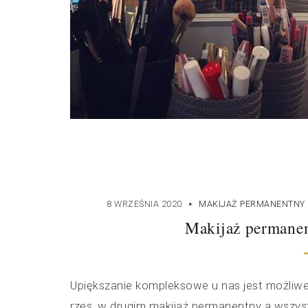
·
8 WRZEŚNIA 2020
MAKIJAŻ PERMANENTNY
Makijaż permanen
Upiększanie kompleksowe u nas jest możliw
rzęs, w drugim makijaż permanentny a wszys