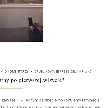
·
·
0 KOMENTARZY
OPUBLIKOWANE PRZEZ
CELINA PIWKO
tny po pierwszej wizycie?
e zawsze – w jednym gabinecie wykonujemy laminację
tko to możliwe jest podczas jednej wizyty w FaceLove.