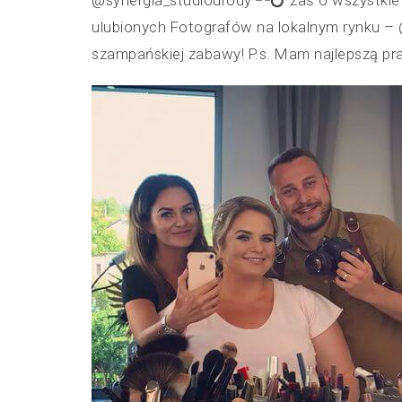
@synergia_studiourody
zaś o wszystkie 
ulubionych Fotografów na lokalnym rynku –
szampańskiej zabawy! P.s. Mam najlepszą pr