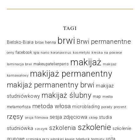
TAGI
brwi
Brwi permanentne
Bielsko-Biała
brow henna
facebook
ceny
igła nano
koronawirus
kosmetyki
kreska na powiece
makijaż
makeupatelierparis
laminacja brwi
makijaż
makijaż permanentny
karnawałowy
makijaż permanentny brwi
makijaż
makijaż ślubny
studniówkowy
map
media
metoda włosa
microblading
metamorfoza
porady
prezent
rzęsy
sesja zdjęciowa
studia
sesja filmowa
sklep
szkolenie
szkolenia
studniówka
szkolenie
szczyrk
usta
grupowe
szminka przy włoskiej kawie
teledysk
terminy