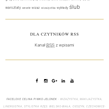
ślub
warsztaty
wizaż
wykłady
wesele
wizażystka
DLA CZYTNIKÓW RSS
Kanał
RSS
z wpisami
FACELOVE CELINA PIWKO-JELONEK
- WIZAŻYSTKA, MAKIJAŻYSTKA,
LINERGISTKA, STYLISTKA RZĘS.
BIELSKO-BIAŁA, CIESZYN, CZECHOWICE-