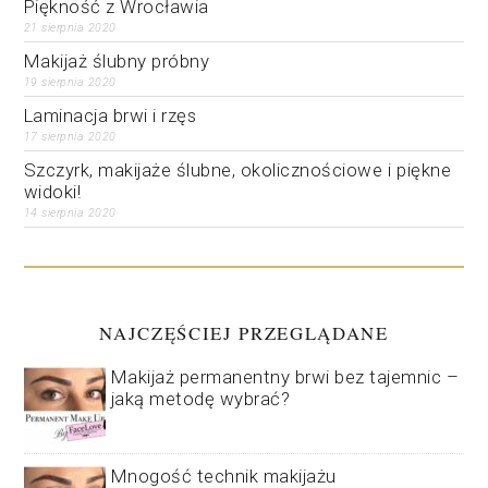
Piękność z Wrocławia
21 sierpnia 2020
Makijaż ślubny próbny
19 sierpnia 2020
Laminacja brwi i rzęs
17 sierpnia 2020
Szczyrk, makijaże ślubne, okolicznościowe i piękne
widoki!
14 sierpnia 2020
NAJCZĘŚCIEJ PRZEGLĄDANE
Makijaż permanentny brwi bez tajemnic –
jaką metodę wybrać?
Mnogość technik makijażu