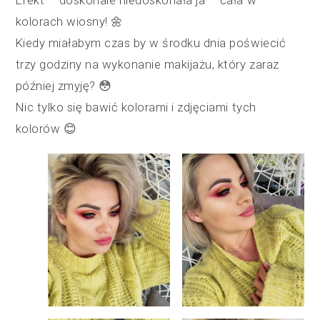
Efekt – doskonale niedoskonała ja – cała w
kolorach wiosny! 🌼
Kiedy miałabym czas by w środku dnia poświecić
trzy godziny na wykonanie makijażu, który zaraz
później zmyję? 😳
Nic tylko się bawić kolorami i zdjęciami tych
kolorów 😊