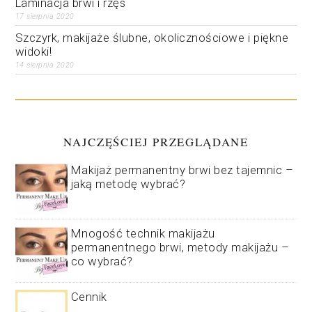
Laminacja brwi i rzęs
17 sierpnia 2020
Szczyrk, makijaże ślubne, okolicznościowe i piękne
widoki!
14 sierpnia 2020
NAJCZĘŚCIEJ PRZEGLĄDANE
Makijaż permanentny brwi bez tajemnic –
jaką metodę wybrać?
Mnogość technik makijażu
permanentnego brwi, metody makijażu –
co wybrać?
Cennik