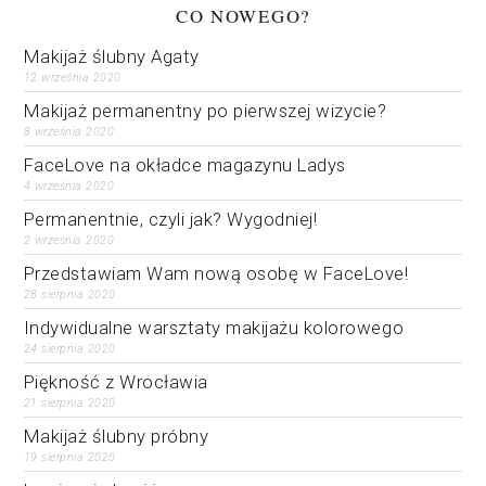
CO NOWEGO?
Makijaż ślubny Agaty
12 września 2020
Makijaż permanentny po pierwszej wizycie?
8 września 2020
FaceLove na okładce magazynu Ladys
4 września 2020
Permanentnie, czyli jak? Wygodniej!
2 września 2020
Przedstawiam Wam nową osobę w FaceLove!
28 sierpnia 2020
Indywidualne warsztaty makijażu kolorowego
24 sierpnia 2020
Piękność z Wrocławia
21 sierpnia 2020
Makijaż ślubny próbny
19 sierpnia 2020