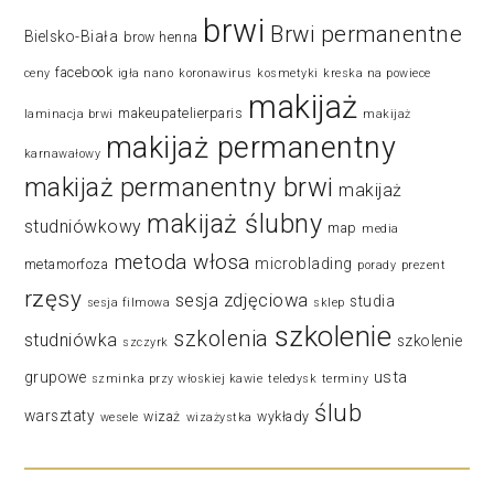
brwi
Brwi permanentne
Bielsko-Biała
brow henna
facebook
ceny
igła nano
koronawirus
kosmetyki
kreska na powiece
makijaż
makeupatelierparis
laminacja brwi
makijaż
makijaż permanentny
karnawałowy
makijaż permanentny brwi
makijaż
makijaż ślubny
studniówkowy
map
media
metoda włosa
microblading
metamorfoza
porady
prezent
rzęsy
sesja zdjęciowa
studia
sesja filmowa
sklep
szkolenie
szkolenia
studniówka
szkolenie
szczyrk
usta
grupowe
szminka przy włoskiej kawie
teledysk
terminy
ślub
warsztaty
wizaż
wykłady
wesele
wizażystka