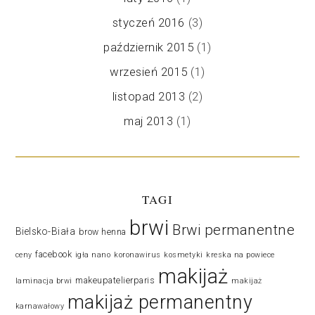
styczeń 2016
(3)
październik 2015
(1)
wrzesień 2015
(1)
listopad 2013
(2)
maj 2013
(1)
TAGI
brwi
Brwi permanentne
Bielsko-Biała
brow henna
facebook
ceny
igła nano
koronawirus
kosmetyki
kreska na powiece
makijaż
makeupatelierparis
laminacja brwi
makijaż
makijaż permanentny
karnawałowy