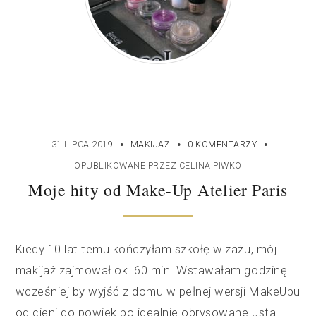
·
·
·
31 LIPCA 2019
MAKIJAŻ
0 KOMENTARZY
OPUBLIKOWANE PRZEZ
CELINA PIWKO
Moje hity od Make-Up Atelier Paris
Kiedy 10 lat temu kończyłam szkołę wizażu, mój
makijaż zajmował ok. 60 min. Wstawałam godzinę
wcześniej by wyjść z domu w pełnej wersji MakeUpu
od cieni do powiek po idealnie obrysowane usta.