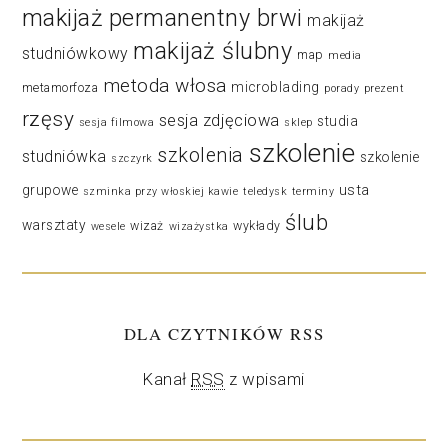
makijaż permanentny brwi
makijaż
makijaż ślubny
studniówkowy
map
media
metoda włosa
microblading
metamorfoza
porady
prezent
rzęsy
sesja zdjęciowa
studia
sesja filmowa
sklep
szkolenie
szkolenia
studniówka
szkolenie
szczyrk
usta
grupowe
szminka przy włoskiej kawie
teledysk
terminy
ślub
warsztaty
wizaż
wykłady
wesele
wizażystka
DLA CZYTNIKÓW RSS
Kanał
RSS
z wpisami