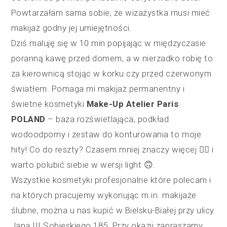
Powtarzałam sama sobie, że wizażystka musi mieć
makijaż godny jej umiejętności.
Dziś maluję się w 10 min popijając w międzyczasie
poranną kawę przed domem, a w nierzadko robię to
za kierownicą stojąc w korku czy przed czerwonym
światłem. Pomaga mi makijaż permanentny i
świetne kosmetyki
Make-Up Atelier Paris
POLAND
– baza rozświetlająca, podkład
wodoodporny i zestaw do konturowania to moje
hity! Co do reszty? Czasem mniej znaczy więcej 👍🏽 i
warto polubić siebie w wersji light 🙃.
Wszystkie kosmetyki profesjonalne które polecam i
na których pracujemy wykonując m.in. makijaże
ślubne, można u nas kupić w Bielsku-Białej przy ulicy
Jana III Sobieskiego 185. Przy okazji zapraszamy