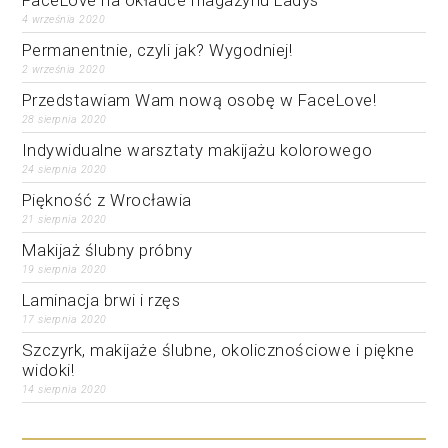
4 września 2020
Permanentnie, czyli jak? Wygodniej!
2 września 2020
Przedstawiam Wam nową osobę w FaceLove!
28 sierpnia 2020
Indywidualne warsztaty makijażu kolorowego
24 sierpnia 2020
Piękność z Wrocławia
21 sierpnia 2020
Makijaż ślubny próbny
19 sierpnia 2020
Laminacja brwi i rzęs
17 sierpnia 2020
Szczyrk, makijaże ślubne, okolicznościowe i piękne
widoki!
14 sierpnia 2020