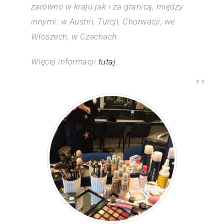
zarówno w kraju jak i za granicą, między
innymi: w Austrii, Turcji, Chorwacji, we
Włoszech, w Czechach.
Więcej informacji
tutaj
.