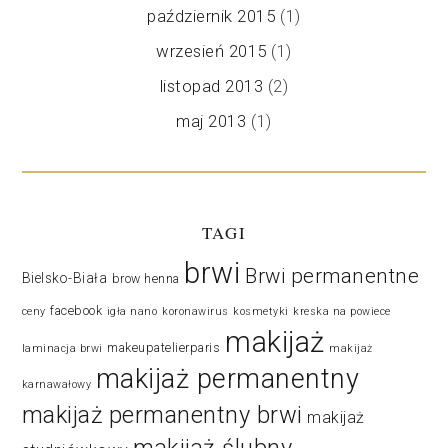
październik 2015
(1)
wrzesień 2015
(1)
listopad 2013
(2)
maj 2013
(1)
TAGI
brwi
Brwi permanentne
Bielsko-Biała
brow henna
facebook
ceny
igła nano
koronawirus
kosmetyki
kreska na powiece
makijaż
makeupatelierparis
laminacja brwi
makijaż
makijaż permanentny
karnawałowy
makijaż permanentny brwi
makijaż
makijaż ślubny