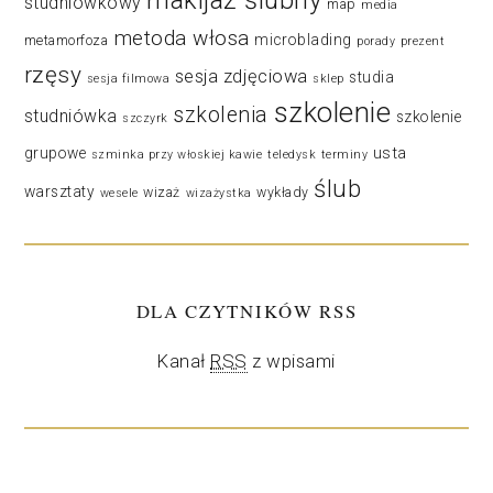
studniówkowy
map
media
metoda włosa
microblading
metamorfoza
porady
prezent
rzęsy
sesja zdjęciowa
studia
sesja filmowa
sklep
szkolenie
szkolenia
studniówka
szkolenie
szczyrk
usta
grupowe
szminka przy włoskiej kawie
teledysk
terminy
ślub
warsztaty
wizaż
wykłady
wesele
wizażystka
DLA CZYTNIKÓW RSS
Kanał
RSS
z wpisami