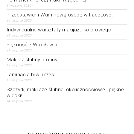
2 września 2020
Przedstawiam Wam nową osobę w FaceLove!
28 sierpnia 2020
Indywidualne warsztaty makijażu kolorowego
24 sierpnia 2020
Piękność z Wrocławia
21 sierpnia 2020
Makijaż ślubny próbny
19 sierpnia 2020
Laminacja brwi i rzęs
17 sierpnia 2020
Szczyrk, makijaże ślubne, okolicznościowe i piękne
widoki!
14 sierpnia 2020