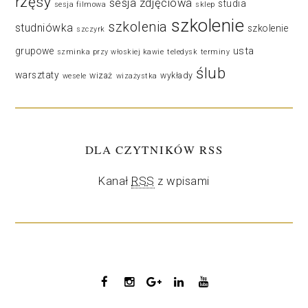
rzęsy
sesja zdjęciowa
studia
sesja filmowa
sklep
szkolenie
szkolenia
studniówka
szkolenie
szczyrk
usta
grupowe
szminka przy włoskiej kawie
teledysk
terminy
ślub
warsztaty
wizaż
wykłady
wesele
wizażystka
DLA CZYTNIKÓW RSS
Kanał
RSS
z wpisami