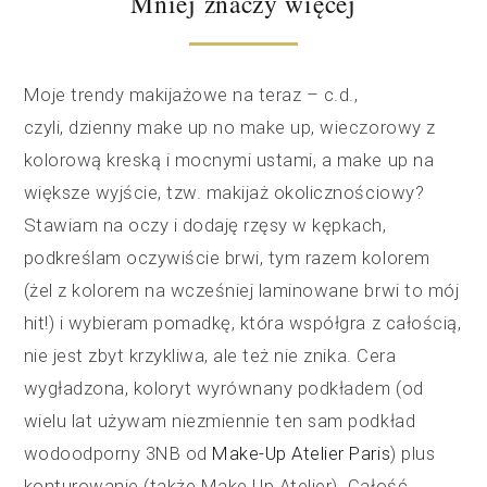
Mniej znaczy więcej
Moje trendy makijażowe na teraz – c.d.,
czyli, dzienny make up no make up, wieczorowy z
kolorową kreską i mocnymi ustami, a make up na
większe wyjście, tzw. makijaż okolicznościowy?
Stawiam na oczy i dodaję rzęsy w kępkach,
podkreślam oczywiście brwi, tym razem kolorem
(żel z kolorem na wcześniej laminowane brwi to mój
hit!) i wybieram pomadkę, która współgra z całością,
nie jest zbyt krzykliwa, ale też nie znika. Cera
wygładzona, koloryt wyrównany podkładem (od
wielu lat używam niezmiennie ten sam podkład
wodoodporny 3NB od
Make-Up Atelier Paris
) plus
konturowanie (także Make Up Atelier). Całość