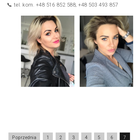
📞 tel. kom. +48 516 852 588, +48 503 493 857
Poprzednia
1
2
3
4
5
6
7