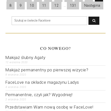
8
9
10
11
12
…
131
Następna
CO NOWEGO?
Makijaż ślubny Agaty
12 września 2020
Makijaż permanentny po pierwszej wizycie?
8 września 2020
FaceLove na okładce magazynu Ladys
4 września 2020
Permanentnie, czyli jak? Wygodniej!
2 września 2020
Przedstawiam Wam nową osobę w FaceLove!