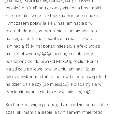
jest niżej, która jaśniejsza 😉- jednym słowem
oszaleć można!) patrzę oczywiście na brwi moich
klientek, ale swoje traktuje zupełnie po omacku.
Tymczasem pojawiła się u nas laminacja brwi i
rozkochałam się w tym zabiegu od pierwszego
naszego spotkania – spotkania moich brwi z
laminacją 😊 Minął ponad miesiąc, a efekt wciąż
mnie zachwyca 😊😊😊 (pomaga mi ulubiony
bezbarwny żel do brwi od MakeUp Atelier Paris).
Na zdjęciu po lewej brwi w dniu laminacji (plus
świeżo wykonana farbka na brwi) a po prawej efekt
na dzień dzisiejszy (po miesiącu). Polecamy się w
tym laminowaniu nie tylko brwi, ale i rzęs 😍
Kochane, im więcej pracuję, tym bardziej cenię sobie
czas jaki mam dla siebie, a tym samym mniej tego