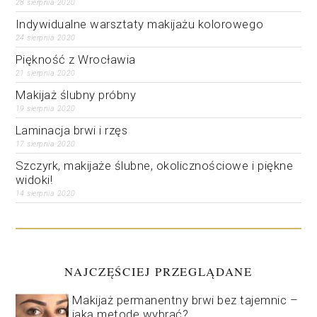
28 sierpnia 2020
Indywidualne warsztaty makijażu kolorowego
24 sierpnia 2020
Piękność z Wrocławia
21 sierpnia 2020
Makijaż ślubny próbny
19 sierpnia 2020
Laminacja brwi i rzęs
17 sierpnia 2020
Szczyrk, makijaże ślubne, okolicznościowe i piękne
widoki!
14 sierpnia 2020
NAJCZĘŚCIEJ PRZEGLĄDANE
Makijaż permanentny brwi bez tajemnic –
jaką metodę wybrać?