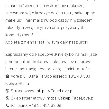
czasu poświęcam na wykonanie makijażu,
zaczynam więc kroczyć w kierunku „make up no
make up” i minimalizmu pod każdym względem,
także tym związanym z ilością używanych
kosmetyków 💄
Kobieta zmienna jest i w tym cały nasz urok!
Zapraszamy do FaceLove® nie tylko na makijaże
permanentne i kolorowe, ale również na brow
hennę, laminację brwi oraz rzęs i mini tatuaże.
🏫 Adres: ul. Jana III Sobieskiego 185, 43-300
Bielsko-Biała
🌎 Strona www:
https://FaceLove.pl
🌎 Sklep internetowy:
https://sklep.FaceLove.pl
📞 tel. biuro: +48 33 484 32 08