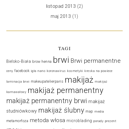
listopad 2013
(2)
maj 2013
(1)
TAGI
brwi
Brwi permanentne
Bielsko-Biała
brow henna
facebook
ceny
igła nano
koronawirus
kosmetyki
kreska na powiece
makijaż
makeupatelierparis
laminacja brwi
makijaż
makijaż permanentny
karnawałowy
makijaż permanentny brwi
makijaż
makijaż ślubny
studniówkowy
map
media
metoda włosa
microblading
metamorfoza
porady
prezent