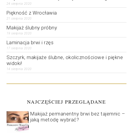
24 sierpnia 2020
Piękność z Wrocławia
21 sierpnia 2020
Makijaż ślubny próbny
19 sierpnia 2020
Laminacja brwi i rzęs
17 sierpnia 2020
Szczyrk, makijaże ślubne, okolicznościowe i piękne
widoki!
14 sierpnia 2020
NAJCZĘŚCIEJ PRZEGLĄDANE
Makijaż permanentny brwi bez tajemnic –
jaką metodę wybrać?