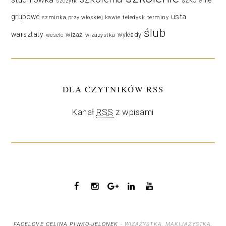
szkolenie
szczyrk
usta
grupowe
szminka przy włoskiej kawie
teledysk
terminy
ślub
warsztaty
wizaż
wykłady
wesele
wizażystka
DLA CZYTNIKÓW RSS
Kanał
RSS
z wpisami
FACELOVE CELINA PIWKO-JELONEK
- WIZAŻYSTKA, MAKIJAŻYSTKA,