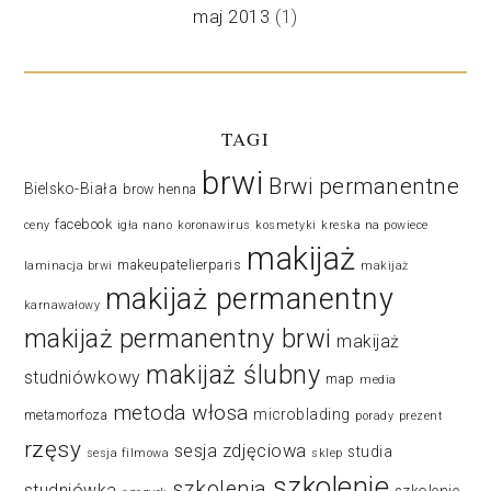
maj 2013
(1)
TAGI
brwi
Brwi permanentne
Bielsko-Biała
brow henna
facebook
ceny
igła nano
koronawirus
kosmetyki
kreska na powiece
makijaż
makeupatelierparis
laminacja brwi
makijaż
makijaż permanentny
karnawałowy
makijaż permanentny brwi
makijaż
makijaż ślubny
studniówkowy
map
media
metoda włosa
microblading
metamorfoza
porady
prezent
rzęsy
sesja zdjęciowa
studia
sesja filmowa
sklep
szkolenie
szkolenia
studniówka