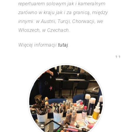
repertuarem solowym jak i kameralnym
zarówno w kraju jak i za granicą, między
innymi: w Austrii, Turcji, Chorwacji, we
Włoszech, w Czechach.
Więcej informacji
tutaj
.