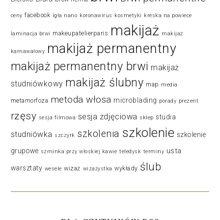
facebook
ceny
igła nano
koronawirus
kosmetyki
kreska na powiece
makijaż
makeupatelierparis
laminacja brwi
makijaż
makijaż permanentny
karnawałowy
makijaż permanentny brwi
makijaż
makijaż ślubny
studniówkowy
map
media
metoda włosa
microblading
metamorfoza
porady
prezent
rzęsy
sesja zdjęciowa
studia
sesja filmowa
sklep
szkolenie
szkolenia
studniówka
szkolenie
szczyrk
usta
grupowe
szminka przy włoskiej kawie
teledysk
terminy
ślub
warsztaty
wizaż
wykłady
wesele
wizażystka