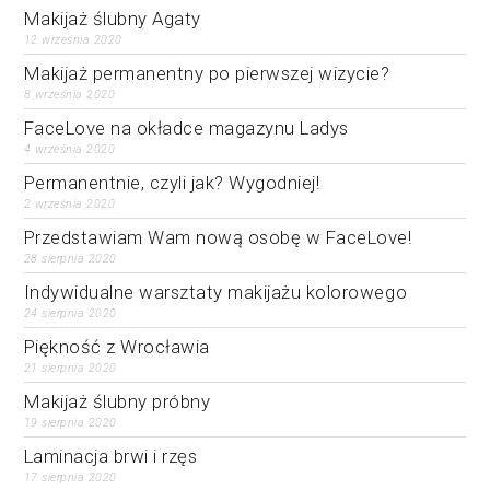
Makijaż ślubny Agaty
12 września 2020
Makijaż permanentny po pierwszej wizycie?
8 września 2020
FaceLove na okładce magazynu Ladys
4 września 2020
Permanentnie, czyli jak? Wygodniej!
2 września 2020
Przedstawiam Wam nową osobę w FaceLove!
28 sierpnia 2020
Indywidualne warsztaty makijażu kolorowego
24 sierpnia 2020
Piękność z Wrocławia
21 sierpnia 2020
Makijaż ślubny próbny
19 sierpnia 2020
Laminacja brwi i rzęs
17 sierpnia 2020