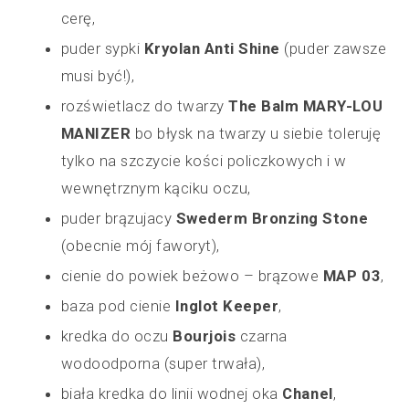
cerę,
puder sypki
Kryolan Anti Shine
(puder zawsze
musi być!),
rozświetlacz do twarzy
The Balm MARY-LOU
MANIZER
bo błysk na twarzy u siebie toleruję
tylko na szczycie kości policzkowych i w
wewnętrznym kąciku oczu,
puder brązujacy
Swederm Bronzing Stone
(obecnie mój faworyt),
cienie do powiek beżowo – brązowe
MAP 03
,
baza pod cienie
Inglot Keeper
,
kredka do oczu
Bourjois
czarna
wodoodporna (super trwała),
biała kredka do linii wodnej oka
Chanel
,