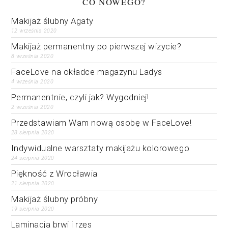
CO NOWEGO?
Makijaż ślubny Agaty
12 września 2020
Makijaż permanentny po pierwszej wizycie?
8 września 2020
FaceLove na okładce magazynu Ladys
4 września 2020
Permanentnie, czyli jak? Wygodniej!
2 września 2020
Przedstawiam Wam nową osobę w FaceLove!
28 sierpnia 2020
Indywidualne warsztaty makijażu kolorowego
24 sierpnia 2020
Piękność z Wrocławia
21 sierpnia 2020
Makijaż ślubny próbny
19 sierpnia 2020
Laminacja brwi i rzęs