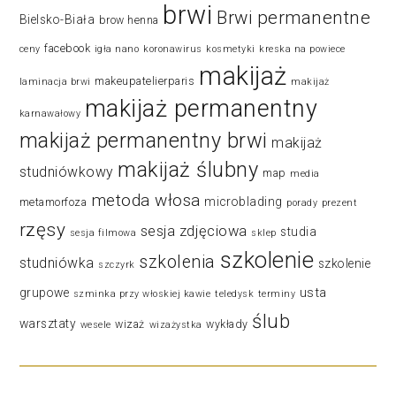
brwi
Brwi permanentne
Bielsko-Biała
brow henna
facebook
ceny
igła nano
koronawirus
kosmetyki
kreska na powiece
makijaż
makeupatelierparis
laminacja brwi
makijaż
makijaż permanentny
karnawałowy
makijaż permanentny brwi
makijaż
makijaż ślubny
studniówkowy
map
media
metoda włosa
microblading
metamorfoza
porady
prezent
rzęsy
sesja zdjęciowa
studia
sesja filmowa
sklep
szkolenie
szkolenia
studniówka
szkolenie
szczyrk
usta
grupowe
szminka przy włoskiej kawie
teledysk
terminy
ślub
warsztaty
wizaż
wykłady
wesele
wizażystka