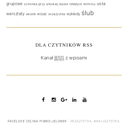
usta
grupowe
szminka przy włoskiej kawie
teledysk
terminy
ślub
warsztaty
wizaż
wykłady
wesele
wizażystka
DLA CZYTNIKÓW RSS
Kanał
RSS
z wpisami
FACELOVE CELINA PIWKO-JELONEK
- WIZAŻYSTKA, MAKIJAŻYSTKA,