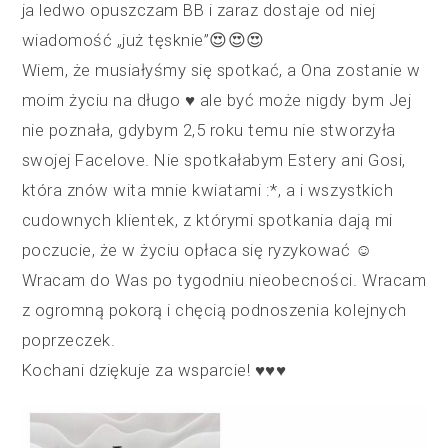
ja ledwo opuszczam BB i zaraz dostaje od niej
wiadomość „już tęsknie”😍😍😍
Wiem, że musiałyśmy się spotkać, a Ona zostanie w
moim życiu na długo ♥️ ale być może nigdy bym Jej
nie poznała, gdybym 2,5 roku temu nie stworzyła
swojej Facelove. Nie spotkałabym Estery ani Gosi,
która znów wita mnie kwiatami :*, a i wszystkich
cudownych klientek, z którymi spotkania dają mi
poczucie, że w życiu opłaca się ryzykować ☺️
Wracam do Was po tygodniu nieobecności. Wracam
z ogromną pokorą i chęcią podnoszenia kolejnych
poprzeczek.
Kochani dziękuje za wsparcie! ♥️♥️♥️