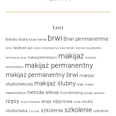
TAGI
brwi
Brwi permanentne
Bielsko-Biała
brow henna
facebook
ceny
igła nano
koronawirus
kosmetyki
kreska na powiece
makijaż
makeupatelierparis
laminacja brwi
makijaż
makijaż permanentny
karnawałowy
makijaż permanentny brwi
makijaż
makijaż ślubny
studniówkowy
map
media
metoda włosa
microblading
metamorfoza
porady
prezent
rzęsy
sesja zdjęciowa
studia
sesja filmowa
sklep
szkolenie
szkolenia
studniówka
szkolenie
szczyrk