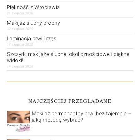
Piękność z Wrocławia
21 sierpnia 2020
Makijaż ślubny próbny
19 sierpnia 2020
Laminacja brwi i rzęs
17 sierpnia 2020
Szczyrk, makijaże ślubne, okolicznościowe i piękne
widoki!
14 sierpnia 2020
NAJCZĘŚCIEJ PRZEGLĄDANE
Makijaż permanentny brwi bez tajemnic –
jaką metodę wybrać?