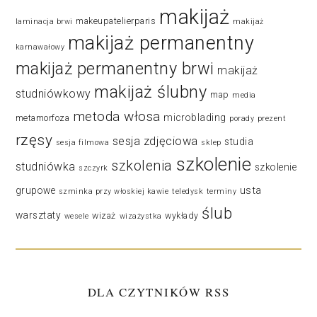
makijaż
makeupatelierparis
laminacja brwi
makijaż
makijaż permanentny
karnawałowy
makijaż permanentny brwi
makijaż
makijaż ślubny
studniówkowy
map
media
metoda włosa
microblading
metamorfoza
porady
prezent
rzęsy
sesja zdjęciowa
studia
sesja filmowa
sklep
szkolenie
szkolenia
studniówka
szkolenie
szczyrk
usta
grupowe
szminka przy włoskiej kawie
teledysk
terminy
ślub
warsztaty
wizaż
wykłady
wesele
wizażystka
DLA CZYTNIKÓW RSS