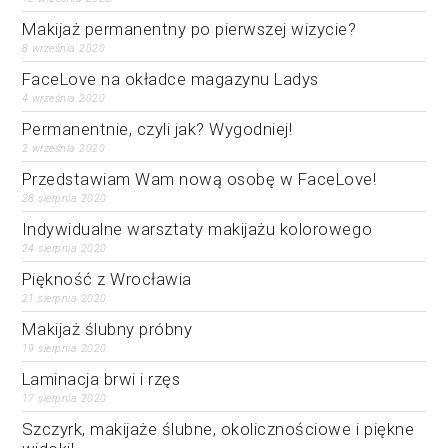
Makijaż permanentny po pierwszej wizycie?
8 września 2020
FaceLove na okładce magazynu Ladys
4 września 2020
Permanentnie, czyli jak? Wygodniej!
2 września 2020
Przedstawiam Wam nową osobę w FaceLove!
28 sierpnia 2020
Indywidualne warsztaty makijażu kolorowego
24 sierpnia 2020
Piękność z Wrocławia
21 sierpnia 2020
Makijaż ślubny próbny
19 sierpnia 2020
Laminacja brwi i rzęs
17 sierpnia 2020
Szczyrk, makijaże ślubne, okolicznościowe i piękne