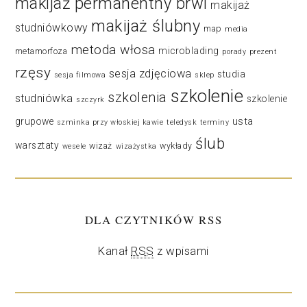
makijaż permanentny brwi
makijaż
makijaż ślubny
studniówkowy
map
media
metoda włosa
microblading
metamorfoza
porady
prezent
rzęsy
sesja zdjęciowa
studia
sesja filmowa
sklep
szkolenie
szkolenia
studniówka
szkolenie
szczyrk
usta
grupowe
szminka przy włoskiej kawie
teledysk
terminy
ślub
warsztaty
wizaż
wykłady
wesele
wizażystka
DLA CZYTNIKÓW RSS
Kanał
RSS
z wpisami