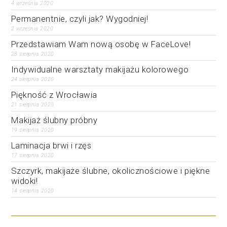
4 września 2020
Permanentnie, czyli jak? Wygodniej!
2 września 2020
Przedstawiam Wam nową osobę w FaceLove!
28 sierpnia 2020
Indywidualne warsztaty makijażu kolorowego
24 sierpnia 2020
Piękność z Wrocławia
21 sierpnia 2020
Makijaż ślubny próbny
19 sierpnia 2020
Laminacja brwi i rzęs
17 sierpnia 2020
Szczyrk, makijaże ślubne, okolicznościowe i piękne
widoki!
14 sierpnia 2020