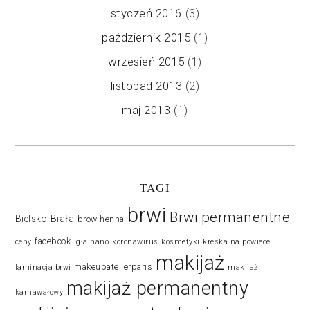
styczeń 2016
(3)
październik 2015
(1)
wrzesień 2015
(1)
listopad 2013
(2)
maj 2013
(1)
TAGI
brwi
Brwi permanentne
Bielsko-Biała
brow henna
facebook
ceny
igła nano
koronawirus
kosmetyki
kreska na powiece
makijaż
makeupatelierparis
laminacja brwi
makijaż
makijaż permanentny
karnawałowy